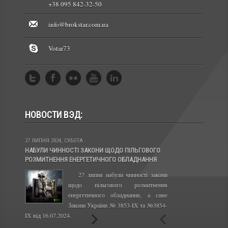
+38 095 842-32-50
info@brokstar.com.ua
Votar73
НОВОСТИ ВЭД:
27 ЛИПНЯ 2024, СУБОТА
13 ЛИС 2023, ПОНЕДІЛ
НАБУЛИ ЧИННОСТІ ЗАКОНИ ЩОДО ПІЛЬГОВОГО
КАБІНЕТ МІНІСТРІВ
РОЗМИТНЕННЯ ЕНЕРГЕТИЧНОГО ОБЛАДНАННЯ
ПРАВИЛА ЕКСПОРТУ 
27 липня набули чинності закони
Сво
щодо пільгового розмитнення
набу
енергетичного обладнання, а саме
року
Закони України № 3853-IX та №3854-
отри
IX від 16.07.2024.
та олії з України.