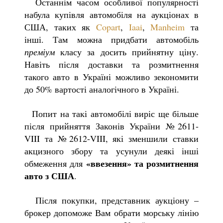
Останнім часом особливої популярності
набула купівля автомобіля на аукціонах в
США, таких як
Copart
,
Iaai
,
Manheim
та
інші. Там можна придбати автомобіль
преміум
класу за досить прийнятну ціну.
Навіть після доставки та розмитнення
такого авто в Україні можливо зекономити
до 50% вартості аналогічного в Україні.
Попит на такі автомобілі виріс ще більше
після прийняття Законів України №2611-
VIII та №2612-VIII, які зменшили ставки
акцизного збору та усунули деякі інші
«ввезення» та розмитнення
обмеження для
авто з США
.
Після покупки, представник аукціону –
брокер допоможе Вам обрати морську лінію