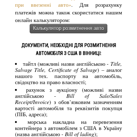
при ввезенні авто»
. Для розрахунку
платежів можна також скористатися нашим
онлайн калькулятором:
Калькулятор розмитнення авто
ДОКУМЕНТИ, НЕОБХІДНІ ДЛЯ РОЗМИТНЕННЯ
АВТОМОБІЛЯ З США В ВІННИЦІ:
тайтл (можливі назви англійською -
Title,
Salvage Title, Certificate of Salvage
) – аналог
нашого тех. паспорту на автомобіль,
свідоцтво на право власності;
рахунок з аукціону (можливі назви
англійською -
Bill of Sale/Sales
Receipt/Invoice
) з обов’язковим зазначенням
вартості автомобіля та реквізитів покупця
(ПІБ, адреса);
морська накладна на перевезення
контейнера з автомобілем з США в Україну
(назва англійською -
Bill of lading
);