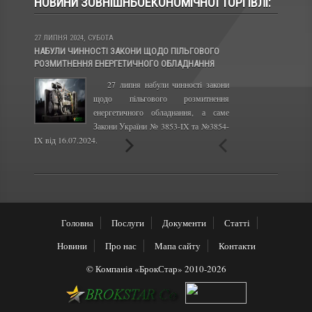
НОВИНИ ЗОВНІШНЬОЕКОНОМІЧНОЇ ТОРГІВЛІ:
27 ЛИПНЯ 2024, СУБОТА
13 ЛИС 2023, ПОНЕДІЛ
НАБУЛИ ЧИННОСТІ ЗАКОНИ ЩОДО ПІЛЬГОВОГО
КАБІНЕТ МІНІСТРІВ
РОЗМИТНЕННЯ ЕНЕРГЕТИЧНОГО ОБЛАДНАННЯ
ПРАВИЛА ЕКСПОРТУ 
27 липня набули чинності закони
Сво
щодо пільгового розмитнення
набу
енергетичного обладнання, а саме
року
Закони України № 3853-IX та №3854-
отри
IX від 16.07.2024.
та олії з України.
Головна
Послуги
Документи
Статті
Новини
Про нас
Мапа сайту
Контакти
© Компанія «БрокСтар» 2010-2026