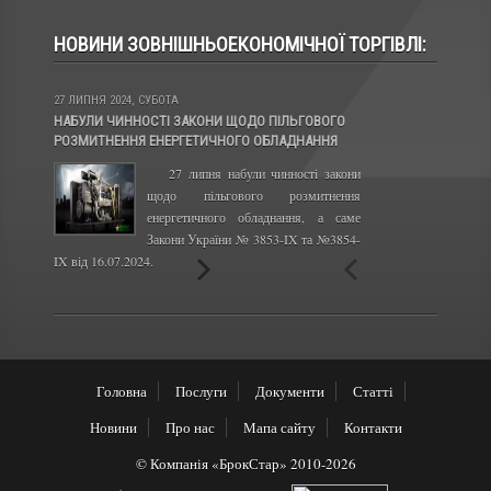
НОВИНИ ЗОВНІШНЬОЕКОНОМІЧНОЇ ТОРГІВЛІ:
27 ЛИПНЯ 2024, СУБОТА
13 ЛИС 2023, ПОНЕДІЛ
НАБУЛИ ЧИННОСТІ ЗАКОНИ ЩОДО ПІЛЬГОВОГО
КАБІНЕТ МІНІСТРІВ
РОЗМИТНЕННЯ ЕНЕРГЕТИЧНОГО ОБЛАДНАННЯ
ПРАВИЛА ЕКСПОРТУ 
27 липня набули чинності закони
Сво
щодо пільгового розмитнення
набу
енергетичного обладнання, а саме
року
Закони України № 3853-IX та №3854-
отри
IX від 16.07.2024.
та олії з України.
Головна
Послуги
Документи
Статті
Новини
Про нас
Мапа сайту
Контакти
© Компанія «БрокСтар» 2010-2026