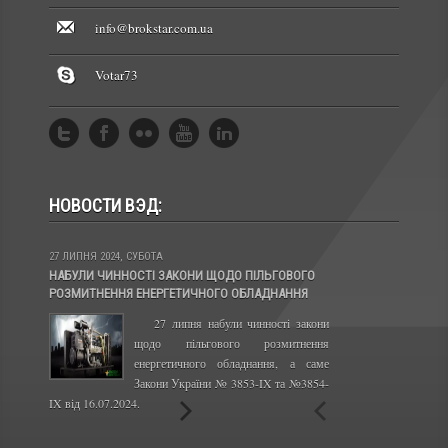
info@brokstar.com.ua
Votar73
НОВОСТИ ВЭД:
27 ЛИПНЯ 2024, СУБОТА
13 ЛИС 2023, ПОНЕДІЛ
НАБУЛИ ЧИННОСТІ ЗАКОНИ ЩОДО ПІЛЬГОВОГО
КАБІНЕТ МІНІСТРІВ
РОЗМИТНЕННЯ ЕНЕРГЕТИЧНОГО ОБЛАДНАННЯ
ПРАВИЛА ЕКСПОРТУ 
27 липня набули чинності закони
Сво
щодо пільгового розмитнення
набу
енергетичного обладнання, а саме
року
Закони України № 3853-IX та №3854-
отри
IX від 16.07.2024.
та олії з України.