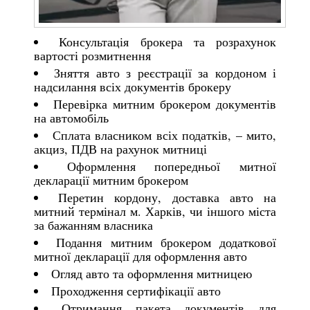
Консультація брокера та розрахунок
вартості розмитнення
Зняття авто з реєстрації за кордоном і
надсилання всіх документів брокеру
Перевірка митним брокером документів
на автомобіль
Сплата власником всіх податків, – мито,
акциз, ПДВ на рахунок митниці
Оформлення попередньої митної
декларації митним брокером
Перетин кордону, доставка авто на
митний термінал м. Харків, чи іншого міста
за бажанням власника
Подання митним брокером додаткової
митної декларації для оформлення авто
Огляд авто та оформлення митницею
Проходження сертифікації авто
Отримання пакета документів для